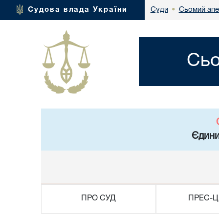
Сьомий апе
Судова влада України
Суди
•
Сьо
Єдини
ПРО СУД
ПРЕС-Ц