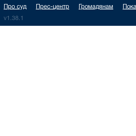
Про суд
Прес-центр
Громадянам
Пока
v1.38.1