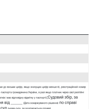
ями до восьми цифр, якщо значущих цифр менше 8), реєстраційний номер
 паспорта громадянина України, в разі якщо платник через свої релігійні
;Судовий збір, за
ів і має відповідну відмітку у паспорті)
я від ______
по справі
(Дата оскаржуваного рішення)
 суд
(назва суду, де розглядається справа)