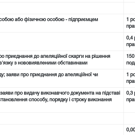
собою або фізичною особою - підприємцем
1 р
пра
0,4
пра
про приєднання до апеляційної скарги на рішення
150
зв'язку з нововиявленими обставинами
под
уду; заяви про приєднання до апеляційної чи
1 р
пра
 заяви про видачу виконавчого документа на підставі
0,3
встановлення способу, порядку і строку виконання
пра
0,0