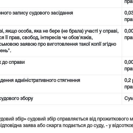
пра
ічного запису судового засідання
0,0
пра
і, якщо особа, яка не бере (не брала) участі у справі,
0,0
її прав, свобод, інтересів чи обов'язків,
пра
сьмовою заявою про виготовлення такої копії згідно
ень".
х до справи
0,0
пра
адення адміністративного стягнення
0,2
пра
 судового збору
Сум
удовий збір» судовий збір справляється від прожиткового 
ідповідна заява або скарга подається до суду, - у відсотко