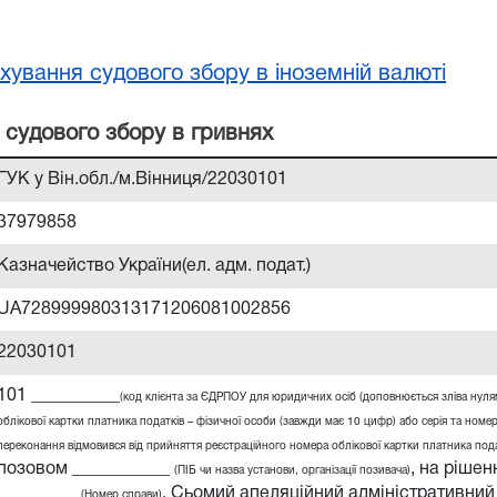
хування судового збору в іноземній валюті
 судового збору в гривнях
ГУК у Він.обл./м.Вінниця/22030101
37979858
Казначейство України(ел. адм. подат.)
UA728999980313171206081002856
22030101
101 __________
(код клієнта за ЄДРПОУ для юридичних осіб (доповнюється зліва нул
облікової картки платника податків – фізичної особи (завжди має 10 цифр) або серія та номер
переконання відмовився від прийняття реєстраційного номера облікової картки платника податк
позовом ___________
,
на рішенн
(ПІБ чи назва установи, організації позивача)
_________
,
Сьомий апеляційний адміністративний
(Номер справи)