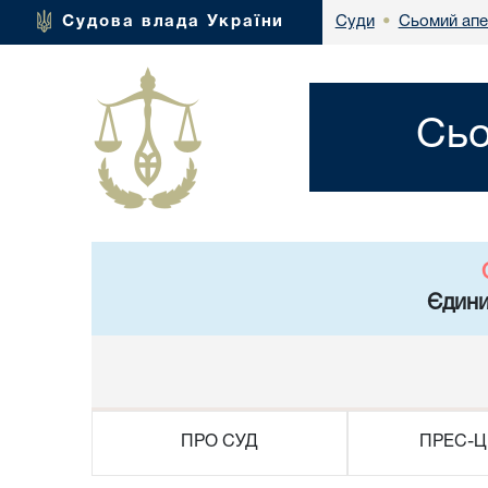
Сьомий апе
Судова влада України
Суди
•
Сьо
Єдини
ПРО СУД
ПРЕС-Ц