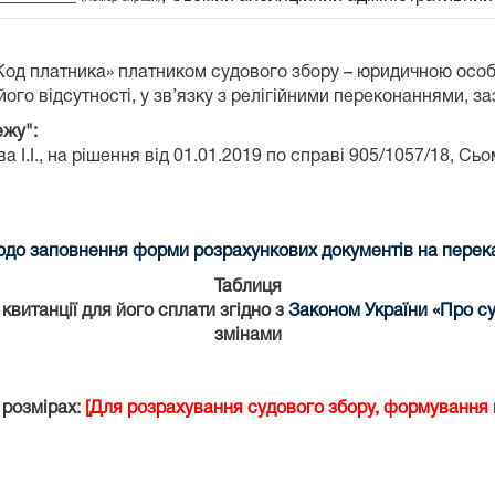
«Код платника» платником судового збору – юридичною осо
ого відсутності, у зв’язку з релігійними переконаннями, з
ежу":
 І.І.,
на рішення від 01.01.2019 по справі 905/1057/18,
Сьом
до заповнення форми розрахункових документів на переказ
Таблиця
витанції для його сплати згідно з
Законом України «Про су
змінами
 розмірах:
[Для розрахування судового збору, формування к