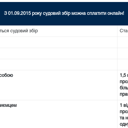
З 01.09.2015 року судовий збір можна сплатити онлайн!
ться судовий збір
Ста
особою
1,5
про
біл
пра
риємцем
1 в
про
та 
одн