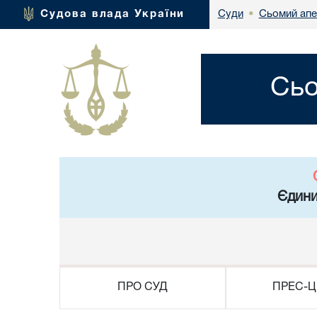
Сьомий апе
Судова влада України
Суди
•
Сьо
Єдини
ПРО СУД
ПРЕС-Ц