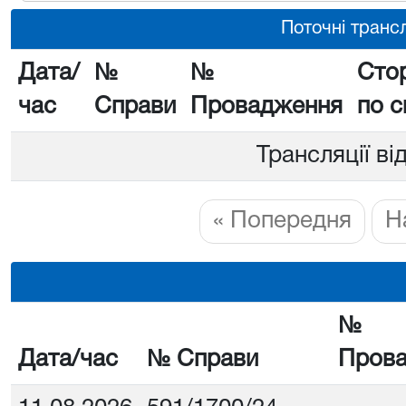
Поточні трансл
Дата/
№
№
Сто
час
Справи
Провадження
по с
Трансляції ві
« Попередня
Н
№
Дата/час
№ Справи
Пров