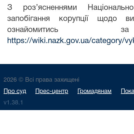
З роз’ясненнями Національн
запобігання корупції щодо ви
ознайомитись з
https://wiki.nazk.gov.ua/category/vy
2026 © Всі права захищені
Про суд
Прес-центр
Громадянам
Пока
v1.38.1