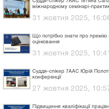
Суддя-спікер 7ААС Тетяна Сапа
міжнародному семінарі-практи
31 жовтня 2025, 16:0
Що потрібно знати про премію 
оцінювання
31 жовтня 2025, 10:4
Суддя-спікер 7ААС Юрій Полотн
конференції
27 жовтня 2025, 10:5
Підвищення кваліфікації праців