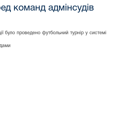
ред команд адмінсудів
ції було проведено футбольний турнір у системі
ндами