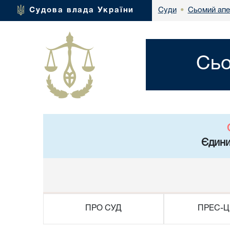
Сьомий апе
Судова влада України
Суди
•
Сьо
Єдини
ПРО СУД
ПРЕС-Ц