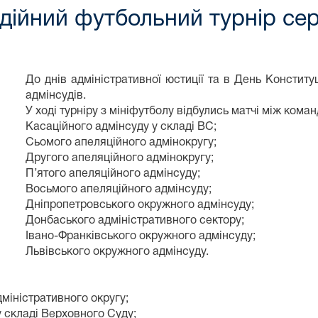
одійний футбольний турнір се
До днів адміністративної юстиції та в День Конститу
адмінсудів.
У ході турніру з мініфутболу відбулись матчі між кома
Касаційного адмінсуду у складі ВС;
Сьомого апеляційного адмінокругу;
Другого апеляційного адмінокругу;
П’ятого апеляційного адмінсуду;
Восьмого апеляційного адмінсуду;
Дніпропетровського окружного адмінсуду;
Донбаського адміністративного сектору;
Івано-Франківського окружного адмінсуду;
Львівського окружного адмінсуду.
міністративного округу;
 складі Верховного Суду;