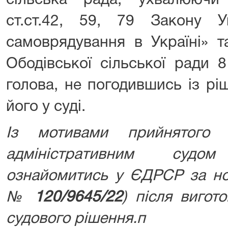
сільська рада, ухвалюючи
ст.ст.42, 59, 79 Закону 
самоврядування в Україні» т
Ободівської сільської ради 
голова, не погодившись із р
його у суді.
Із мотивами прийнятого 
адміністративним суд
ознайомитись у ЄДРСР за но
№
120/9645/22
) після вигот
судового рішення.п