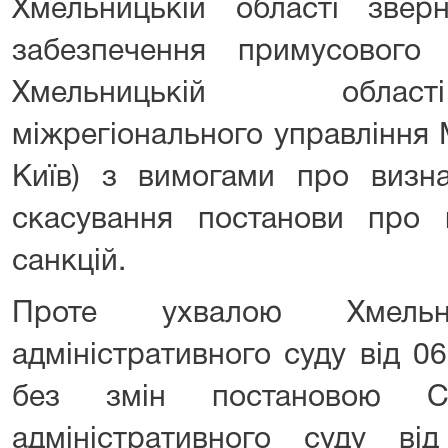
Хмельницькій області звер
забезпечення примусового
Хмельницькій облас
міжрегіонального управління М
Київ) з вимогами про визн
скасування постанови про
санкцій.
Проте ухвалою Хмельни
адміністративного суду від 0
без змін постановою Сь
адміністративного суду від