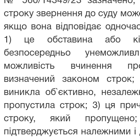
№ 560/14349/23 зазначено,
строку звернення до суду мо
якщо вона відповідає одноча
1) це обставина або кі
безпосередньо унеможли
можливість вчинення пр
визначений законом строк; 
виникла об`єктивно, незалеж
пропустила строк; 3) ця при
строку, який пропущено
підтверджується належними і