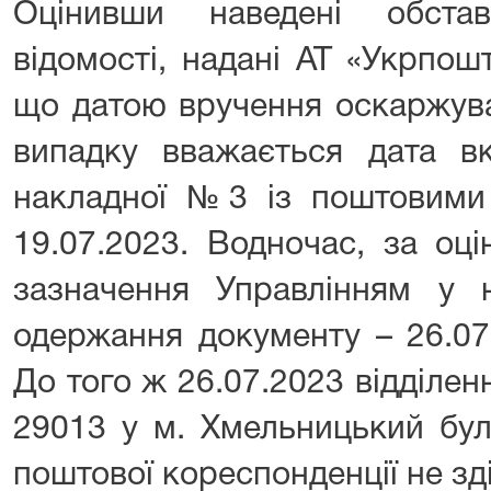
Оцінивши наведені обста
відомості, надані АТ «Укрпош
що датою вручення оскаржува
випадку вважається дата в
накладної №3 із поштовими 
19.07.2023. Водночас, за оці
зазначення Управлінням у
одержання документу – 26.07
До того ж 26.07.2023 відділе
29013 у м. Хмельницький бул
поштової кореспонденції не з