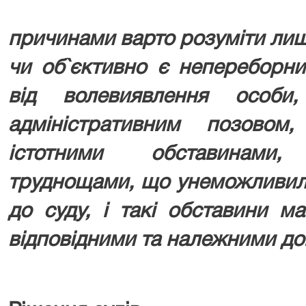
причинами варто розуміти лише
чи об`єктивно є непереборни
від волевиявлення особи
адміністративним позовом
істотними обставинами
труднощами, що унеможливил
до суду, і такі обставини м
відповідними та належними до