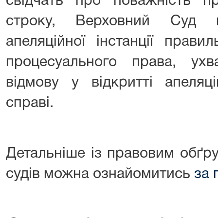
свідчать про поважність п
строку, Верховний Суд 
апеляційної інстанції прави
процесуального права, ух
відмову у відкритті апеляц
справі.
Детальніше із правовим обґр
судів можна ознайомитись
за 