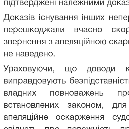
підтверджені належними дока
Доказів існування інших непе
перешкоджали вчасно ско
звернення з апеляційною ска
не наведено.
Ураховуючи, що доводи к
виправдовують безпідставніс
владних повноважень про
встановлених законом, для
апеляційне оскарження суд