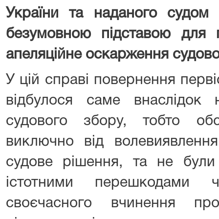
України та наданого судом
безумовною підставою для 
апеляційне оскарження судово
У цій справі повернення перві
відбулося саме внаслідок н
судового збору, тобто об
виключно від волевиявленн
судове рішення, та не були 
істотними перешкодами 
своєчасного вчинення пр