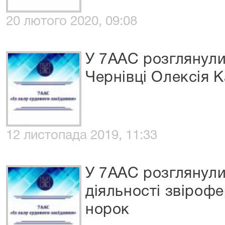
20 лютого 2020, 09:08
У 7ААС розглянули
Чернівці Олексія 
12 листопада 2019, 11:33
У 7ААС розглянул
діяльності звіроф
норок