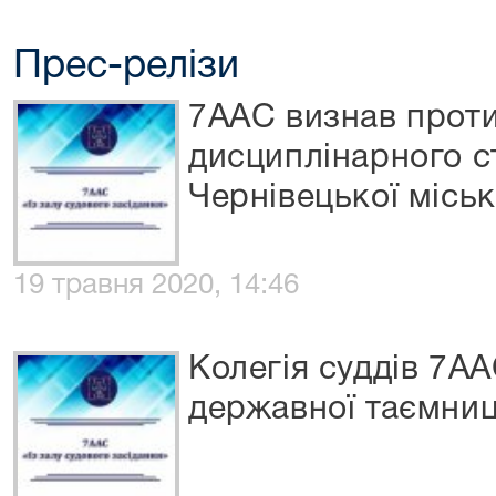
Прес-релізи
7ААС визнав прот
дисциплінарного с
Чернівецької міськ
19 травня 2020, 14:46
Колегія суддів 7А
державної таємниц