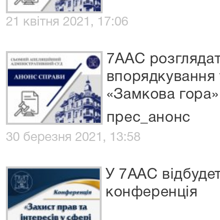
21 квітня 2021, 17:06
7ААС розгляда
впорядкування 
«Замкова гора»
прес_анонс
30 березня 2021, 13:58
У 7ААС відбуде
конференція