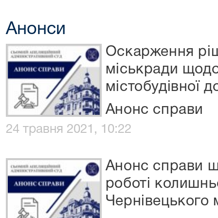
Анонси
Оскарження рі
міськради щод
містобудівної д
Анонс справи
24 травня 2021, 10:22
Анонс справи щ
роботі колишнь
Чернівецького 