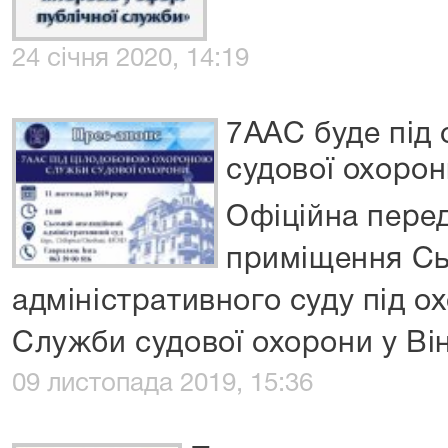
24 січня 2020, 14:19
7ААС буде під
судової охоро
Офіційна перед
приміщення Сь
адміністративного суду під о
Служби судової охорони у Він
09 листопада 2019, 15:36